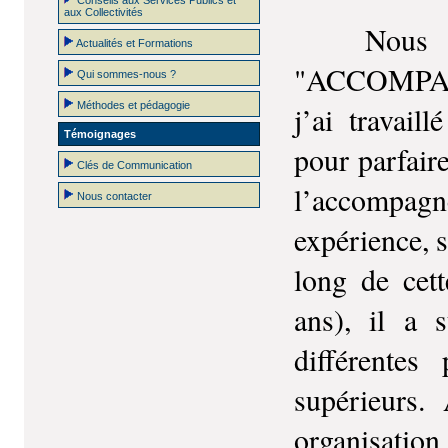
Conseils aux Services Publics et
aux Collectivités
Nous avon
Actualités et Formations
"ACCOMPAG
Qui sommes-nous ?
Méthodes et pédagogie
j’ai travai
Témoignages
pour parfaire
Clés de Communication
l’accompagn
Nous contacter
expérience, s
long de cett
ans), il a 
différentes
supérieurs.
organisati