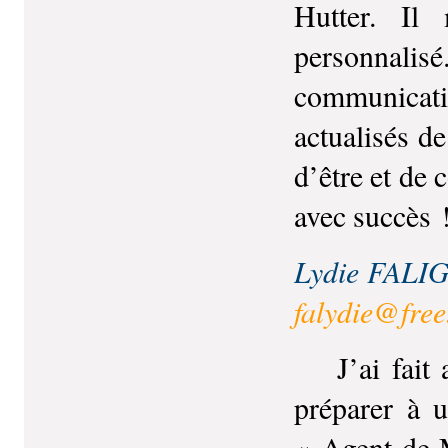
Hutter. Il
personnali
communicatio
actualisés d
d’être et de 
avec succès 
Lydie FALIGO
falydie@free
J’ai fait ap
préparer à u
« Agent de M